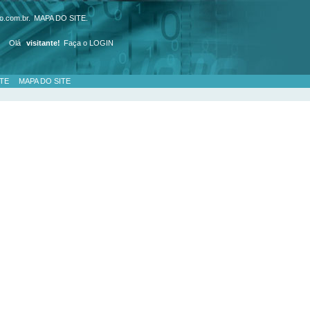
o.com.br.
MAPA DO SITE
.
Olá
visitante!
Faça o LOGIN
TE
MAPA DO SITE