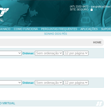
(47) 2102-9472 - sacgrafica@hac
SITE SEGURO
.
 A HACO
COMO FUNCIONA
PERGUNTAS FREQUENTES
APLICAÇÕES
SUPOR
SONHO DOS PÉS
HOME
Ordenar:
Ordenar:
O VIRTUAL